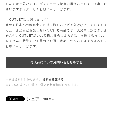
もあるかと思います。ヴィンテージ特有の風合いとしてご了承くだ
さいますようよろしくお願い申し上げます。
［OUTLET品に関しまして］
経年や日本への輸送中に破損（激しいヒビや欠けなど）をしてしま
った、まだまだお楽しみいただける商品です。大変申し訳ございま
せんが、OUTLET品のお客様ご都合による返品・交換は承ってお
りません。状態をご了承の上お買い求めくださいますようよろしく
お願い申し上げます。
再入荷についてお問い合わせをする
※別途送料がかかります。
送料を確認する
※¥12,000以上のご注文で国内送料が無料になります。
シェア
通報する