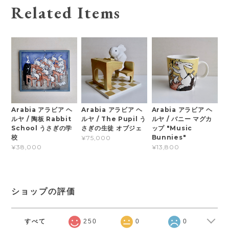
Related Items
Arabia アラビア ヘ
Arabia アラビア ヘ
Arabia アラビア ヘ
ルヤ / 陶板 Rabbit
ルヤ / The Pupil う
ルヤ / バニー マグカ
School うさぎの学
さぎの生徒 オブジェ
ップ "Music
校
Bunnies"
¥75,000
¥38,000
¥13,800
ショップの評価
すべて
250
0
0