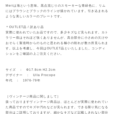
Meriは海という意味。黒点混じりのスモーキーな青緑色に、リム
にはブラウンとブラックのラインが描かれています。引き込まれる
ような美しいカラーのプレートです。
＊OUTLET品 / 訳あり品
実際に使われていたお品ですので、多少キズなど見られます。カト
ラリー痕はそれほど強くありませんが、高台部分に小さめの欠けや
おそらく製造時からのものと思われる極小の削れが数カ所見られま
す。以上を考慮し、今回はOUTLET品といたしました。コンディ
ションをご確認の上ご注文ください。
サイズ ： Φ17.8cm H2.2cm
デザイナー ： Ulla Procope
年代 ： 1976-79年
［ヴィンテージ商品に関しまして］
扱っておりますヴィンテージ商品は、ほとんどが実際に使われてい
た商品ですのでキズや汚れなどが見られます。できる限り気になる
部分はご説明しておりますが、細かなキズなど記載しきれない部分