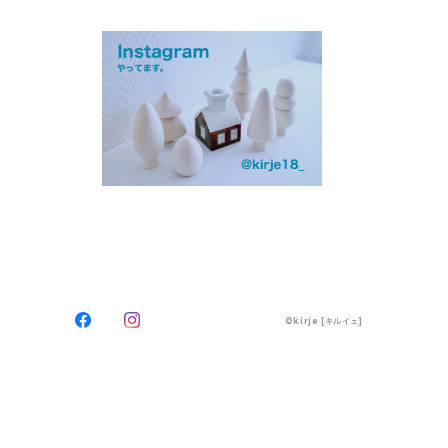
©kirje [キルイェ]